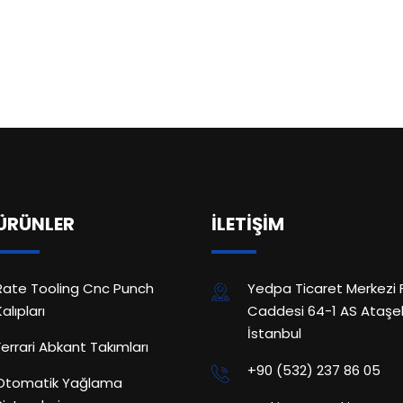
ÜRÜNLER
İLETİŞİM
Rate Tooling Cnc Punch
Yedpa Ticaret Merkezi 
Kalıpları
Caddesi 64-1 AS Ataşeh
İstanbul
Ferrari Abkant Takımları
+90 (532) 237 86 05
Otomatik Yağlama