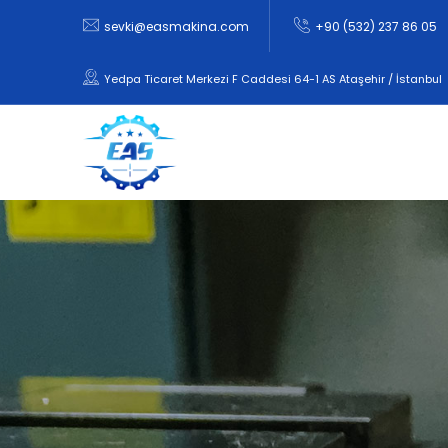
sevki@easmakina.com
+90 (532) 237 86 05
Yedpa Ticaret Merkezi F Caddesi 64-1 AS Ataşehir / İstanbul